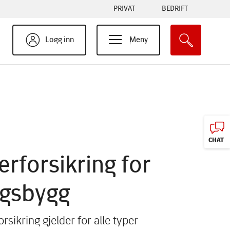
Tabs
PRIVAT
BEDRIFT
menu
Logg inn
Meny
CHAT
erforsikring for
ngsbygg
rsikring gjelder for alle typer