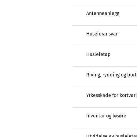
Antenneanlegg
Huseieransvar
Husleietap
Riving, rydding og bort
Yrkesskade for kortvari
Inventar og løsøre
Utvidelse av husleieta