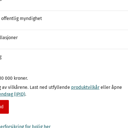
 offentlig myndighet
llasjoner
g
10 000 kroner.
g av vilkårene. Last ned utfyllende
produktvilkår
eller åpne
drag (IPID)
.
ud
rforsikring for bolig her