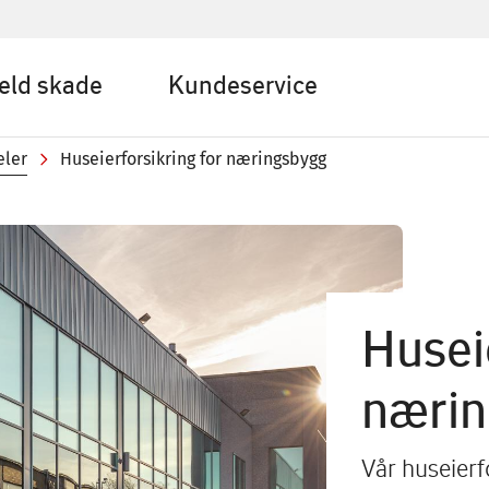
eld skade
Kundeservice
eler
Huseierforsikring for næringsbygg
Husei
næri
Vår huseierfo