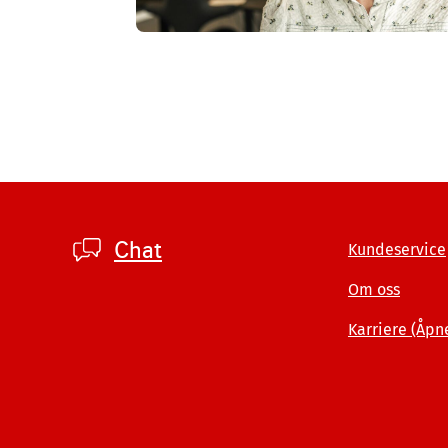
Footer
Chat
Kundeservice
company
Om oss
Karriere (Åpn