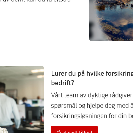
Lurer du på hvilke forsikrin
bedrift?
Vårt team av dyktige rådgivere 
spørsmål og hjelpe deg med å
forsikringsløsningen for din be
Få et godt tilbud