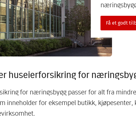
næringsbygg 
Få et godt ti
r huseierforsikring for næringsby
sikring for næringsbygg passer for alt fra mindre 
m inneholder for eksempel butikk, kjøpesenter, k
evirksomhet.