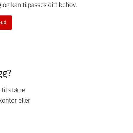
og kan tilpasses ditt behov.
lbud
gg?
til større
ontor eller