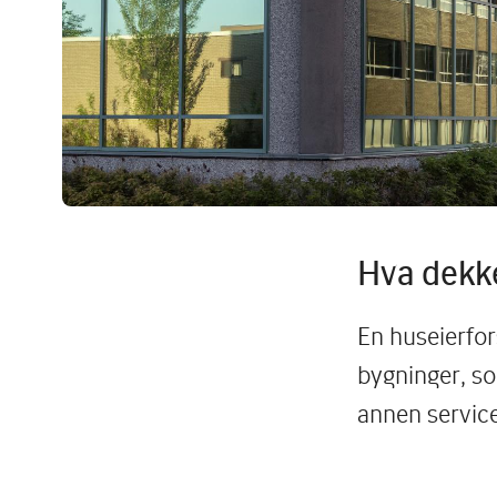
Hva dekke
En huseierfor
bygninger, so
annen servic