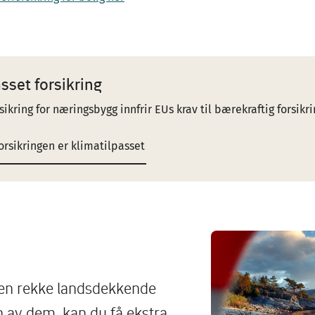
sset forsikring
sikring for næringsbygg innfrir EUs krav til bærekraftig forsikri
orsikringen er klimatilpasset
Image
 en rekke landsdekkende
n av dem, kan du få ekstra