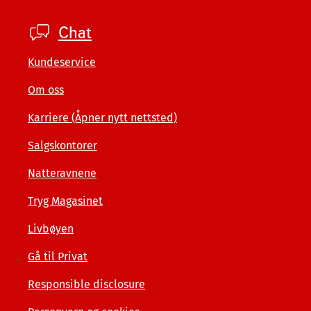
Footer
Chat
company
Kundeservice
Om oss
Karriere (Åpner nytt nettsted)
Salgskontorer
Natteravnene
Tryg Magasinet
Livbøyen
Gå til Privat
Responsible disclosure