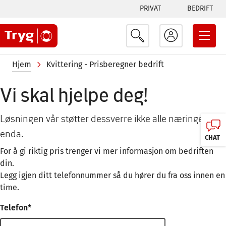
Tabs
Hopp
PRIVAT
BEDRIFT
til
menu
hovedinnhold
Navigasjonssti
Hjem
Kvittering - Prisberegner bedrift
Vi skal hjelpe deg!
Løsningen vår støtter dessverre ikke alle næringer
enda.
CHAT
For å gi riktig pris trenger vi mer informasjon om bedriften
din.
Legg igjen ditt telefonnummer så du hører du fra oss innen en
time.
Telefon*