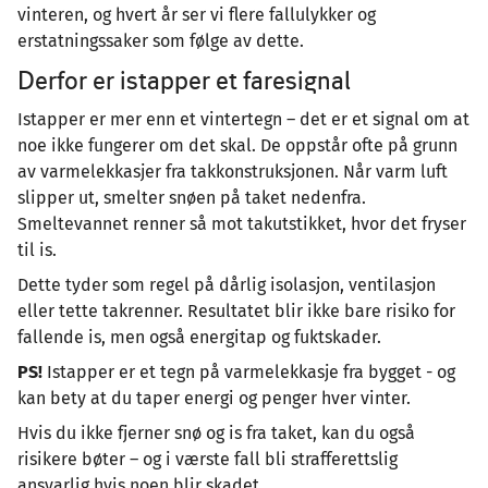
vinteren, og hvert år ser vi flere fallulykker og
erstatningssaker som følge av dette.
Derfor er istapper et faresignal
Istapper er mer enn et vintertegn – det er et signal om at
noe ikke fungerer om det skal. De oppstår ofte på grunn
av varmelekkasjer fra takkonstruksjonen. Når varm luft
slipper ut, smelter snøen på taket nedenfra.
Smeltevannet renner så mot takutstikket, hvor det fryser
til is.
Dette tyder som regel på dårlig isolasjon, ventilasjon
eller tette takrenner. Resultatet blir ikke bare risiko for
fallende is, men også energitap og fuktskader.
PS!
Istapper er et tegn på varmelekkasje fra bygget - og
kan bety at du taper energi og penger hver vinter.
Hvis du ikke fjerner snø og is fra taket, kan du også
risikere bøter – og i værste fall bli strafferettslig
ansvarlig hvis noen blir skadet.