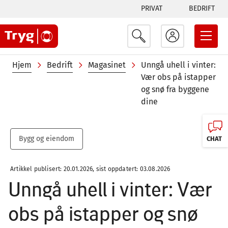
Tabs
Hopp
PRIVAT
BEDRIFT
til
menu
hovedinnhold
Navigasjonssti
Hjem
Bedrift
Magasinet
Unngå uhell i vinter:
Vær obs på istapper
og snø fra byggene
dine
Bygg og eiendom
CHAT
Artikkel publisert: 20.01.2026, sist oppdatert: 03.08.2026
Unngå uhell i vinter: Vær
obs på istapper og snø