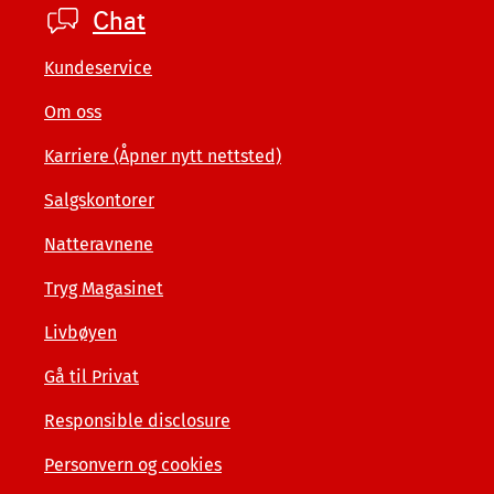
Footer
Chat
company
Kundeservice
Om oss
Karriere (Åpner nytt nettsted)
Salgskontorer
Natteravnene
Tryg Magasinet
Livbøyen
Gå til Privat
Responsible disclosure
Personvern og cookies