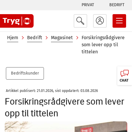
Tabs
Hopp
PRIVAT
BEDRIFT
til
menu
hovedinnhold
Navigasjonssti
Hjem
Bedrift
Magasinet
Forsikringsrådgivere
som lever opp til
tittelen
Bedriftskunder
CHAT
Artikkel publisert: 21.01.2026, sist oppdatert: 03.08.2026
Forsikringsrådgivere som lever
opp til tittelen
Image