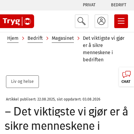
Tabs
Hopp
PRIVAT
BEDRIFT
til
menu
hovedinnhold
Navigasjonssti
Hjem
Bedrift
Magasinet
Det viktigste vi gjør
er å sikre
menneskene i
bedriften
Liv og helse
CHAT
Artikkel publisert: 22.08.2025, sist oppdatert: 03.08.2026
– Det viktigste vi gjør er å
sikre menneskene i