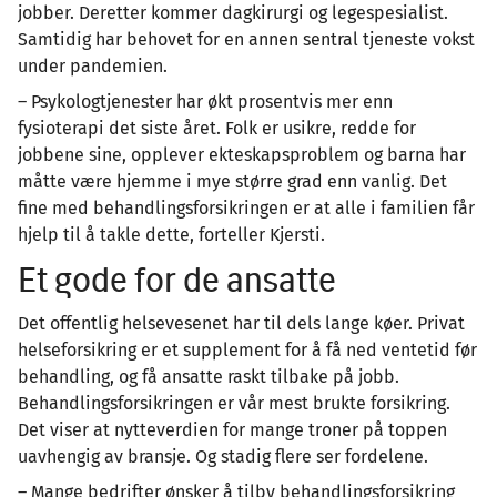
jobber. Deretter kommer dagkirurgi og legespesialist.
Samtidig har behovet for en annen sentral tjeneste vokst
under pandemien.
– Psykologtjenester har økt prosentvis mer enn
fysioterapi det siste året. Folk er usikre, redde for
jobbene sine, opplever ekteskapsproblem og barna har
måtte være hjemme i mye større grad enn vanlig. Det
fine med behandlingsforsikringen er at alle i familien får
hjelp til å takle dette, forteller Kjersti.
Et gode for de ansatte
Det offentlig helsevesenet har til dels lange køer. Privat
helseforsikring er et supplement for å få ned ventetid før
behandling, og få ansatte raskt tilbake på jobb.
Behandlingsforsikringen er vår mest brukte forsikring.
Det viser at nytteverdien for mange troner på toppen
uavhengig av bransje. Og stadig flere ser fordelene.
– Mange bedrifter ønsker å tilby behandlingsforsikring