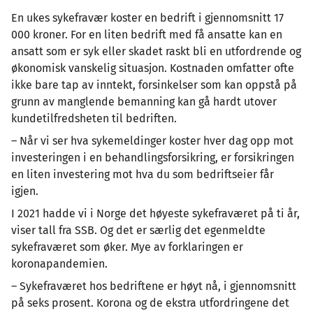
En ukes sykefravær koster en bedrift i gjennomsnitt 17
000 kroner. For en liten bedrift med få ansatte kan en
ansatt som er syk eller skadet raskt bli en utfordrende og
økonomisk vanskelig situasjon. Kostnaden omfatter ofte
ikke bare tap av inntekt, forsinkelser som kan oppstå på
grunn av manglende bemanning kan gå hardt utover
kundetilfredsheten til bedriften.
– Når vi ser hva sykemeldinger koster hver dag opp mot
investeringen i en behandlingsforsikring, er forsikringen
en liten investering mot hva du som bedriftseier får
igjen.
I 2021 hadde vi i Norge det høyeste sykefraværet på ti år,
viser tall fra SSB. Og det er særlig det egenmeldte
sykefraværet som øker. Mye av forklaringen er
koronapandemien.
– Sykefraværet hos bedriftene er høyt nå, i gjennomsnitt
på seks prosent. Korona og de ekstra utfordringene det