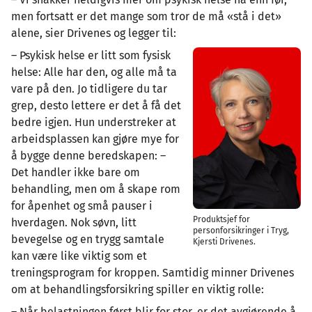
men fortsatt er det mange som tror de må «stå i det»
alene, sier Drivenes og legger til:
– Psykisk helse er litt som fysisk
helse: Alle har den, og alle må ta
vare på den. Jo tidligere du tar
grep, desto lettere er det å få det
bedre igjen. Hun understreker at
arbeidsplassen kan gjøre mye for
å bygge denne beredskapen: –
Det handler ikke bare om
behandling, men om å skape rom
for åpenhet og små pauser i
Produktsjef for
hverdagen. Nok søvn, litt
personforsikringer i Tryg,
bevegelse og en trygg samtale
Kjersti Drivenes.
kan være like viktig som et
treningsprogram for kroppen. Samtidig minner Drivenes
om at behandlingsforsikring spiller en viktig rolle:
– Når belastningen først blir for stor, er det avgjørende å