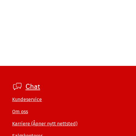
Footer
Chat
company
Kundeservice
Om oss
Karriere (Åpner nytt nettsted)
Salgskontorer