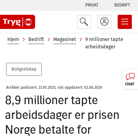
Tabs
Hopp
PRIVAT
BEDRIFT
til
menu
hovedinnhold
Navigasjonssti
Hjem
Bedrift
Magasinet
9 millioner tapte
arbeidsdager
Boligselskap
CHAT
Artikkel publisert: 23.10.2025, sist oppdatert: 02.06.2026
8,9 millioner tapte
arbeidsdager er prisen
Norge betalte for