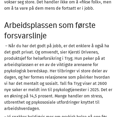
vokser seg store. Det handler ikke om å «fikse folk», men
om å ta vare på dem mens de fortsatt er i jobb.
Arbeidsplassen som første
forsvarslinje
– Når du har det godt på jobb, er det enklere å også ha
det godt privat. Og omvendt, sier Kjersti Drivenes,
produktsjef for helseforsikring i Tryg. Hun peker på at
arbeidsplassen er en av de viktigste arenaene for
psykologisk beredskap. Her tilbringer vi store deler av
dagen, og her formes relasjonene som påvirker hvordan
vi har det mentalt og sosialt. Tall fra Tryg viser at 2600
nye saker er meldt inn til psykologtjenester i 2025. Det er
en økning på 14,5 prosent. Mange handler om stress,
utbrenthet og psykososiale utfordringer knyttet til
arbeidshverdagen.
– Vi snakker heldigvis mer om psykisk helse nå enn før,