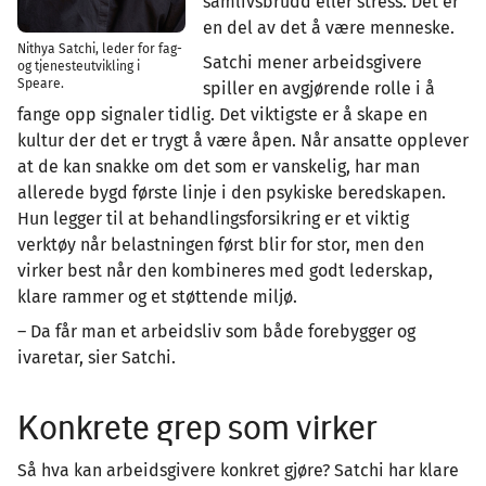
samlivsbrudd eller stress. Det er
en del av det å være menneske.
Nithya Satchi, leder for fag-
Satchi mener arbeidsgivere
og tjenesteutvikling i
Speare.
spiller en avgjørende rolle i å
fange opp signaler tidlig. Det viktigste er å skape en
kultur der det er trygt å være åpen. Når ansatte opplever
at de kan snakke om det som er vanskelig, har man
allerede bygd første linje i den psykiske beredskapen.
Hun legger til at behandlingsforsikring er et viktig
verktøy når belastningen først blir for stor, men den
virker best når den kombineres med godt lederskap,
klare rammer og et støttende miljø.
– Da får man et arbeidsliv som både forebygger og
ivaretar, sier Satchi.
Konkrete grep som virker
Så hva kan arbeidsgivere konkret gjøre? Satchi har klare