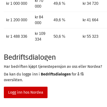
kr 70
kr 1 000 000
49,6 %
kr 34 720
000
kr 84
kr 1 200 000
49,6 %
kr 41 664
000
kr 109
kr 1 488 336
50,6 %
kr 55 323
334
Bedriftsdialogen
Har bedriften kjøpt tjenestepensjon av oss eller Nordea?
Da kan du logge inn i
Bedriftsdialogen
for å få
oversikten.
Logg inn hos Nordea