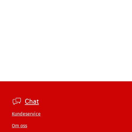
Footer
Chat
company
Kundeservice
Om oss