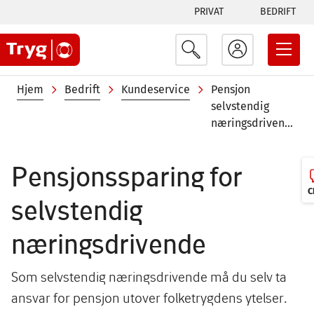
Tabs
Hopp
PRIVAT
BEDRIFT
til
menu
hovedinnhold
Navigasjonssti
Hjem
Bedrift
Kundeservice
Pensjon
selvstendig
næringsdrivende
Pensjonssparing for
C
selvstendig
næringsdrivende
Som selvstendig næringsdrivende må du selv ta
ansvar for pensjon utover folketrygdens ytelser.