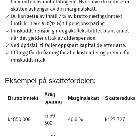
halvparten av innbetalingene. Hvor mye du reduserer
skatten avhenger av din marginalskatt.
Du kan sette av inntil 7 % av brutto næringsinntekt
inntil kr. 1.561.920(12 G) til pensjonssparing.
Innskuddspensjon gir deg økt fleksibilitet blant annet
når det gjelder uttak av alderspensjon.
Ved dødsfall tilfaller oppspart kapital de etterlatte.
I tillegg får du fradrag for alle kostnader og premie for
innskuddsfritak
Eksempel på skattefordelen:
Årlig
Bruttoinntekt
Marginalskatt
Skattereduks
sparing
kr 59
kr 850 000
46,6 %
kr 27 727
500