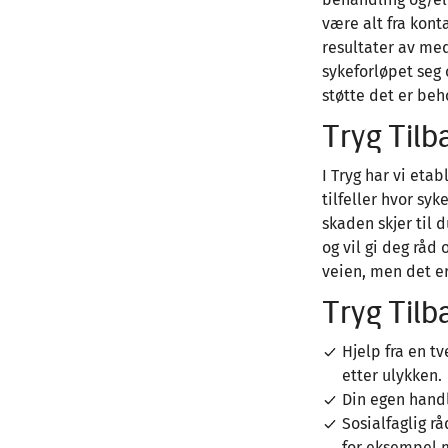
være alt fra kont
resultater av med
sykeforløpet seg 
støtte det er beh
Tryg Tilba
I Tryg har vi eta
tilfeller hvor syk
skaden skjer til 
og vil gi deg råd
veien, men det er 
Tryg Tilb
Hjelp fra en t
etter ulykken.
Din egen handli
Sosialfaglig rå
for eksempel m