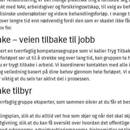
akt med NAV, arbeidsgiver og forsikringsselskap, til valg av be
isinske undersøkelser og videre behandlingsforløp. I mange ti
over lengre tid enn nødvendig fordi den som er skadet ikke få
ov for.
ke – veien tilbake til jobb
blert en tverrfaglig kompetansegruppe som vi kaller Tryg Tilbak
eforløpet ser ut til å strekke seg over lang tid, kan gruppen ta
du er trygt tilbake i arbeid. Vi koordinerer kontakten med alle 
 og veiledning basert på dine behov gjennom hele forløpet. Vi
viktig at du selv tar aktivt del i prosessen.
ake tilbyr
verrfaglig gruppe eksperter, som sammen sikrer at du får et be
ngsplan, slik at du alltid vet hva som skjer og når det skal skj
dgivning, slik at du kan få oversikt over hvordan det offentlig
ed sykepenger, arbeidsavklaringspenger, hjelpemidler og til