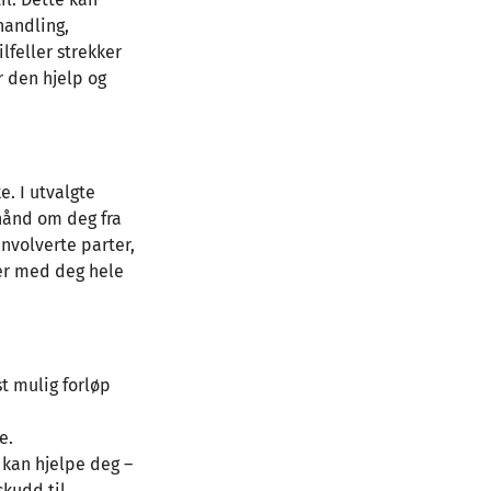
handling,
lfeller strekker
r den hjelp og
e. I utvalgte
 hånd om deg fra
involverte parter,
 er med deg hele
st mulig forløp
e.
e kan hjelpe deg –
skudd til