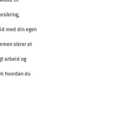
rsikring,
beid med din egen
mmen sikrer at
gt arbeid og
om hvordan du