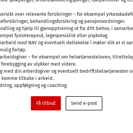
oversikt over relevante forsikringer – for eksempel yrkesskadefo
keforsikringer, behandlingsforsikring og pensjonsordninger.
ndling og hjelp til gjenopptrening ut fra ditt behov, i samar
sempel fysioterapeut, legespesialist eller psykolog.
arbeid med NAV og eventuelt deltakelse i møter slik at vi sa
mulig forløp.
 arbeidsgiver – for eksempel om helsetjenesteloven, tilrettela
 forebygging av ulykker med videre.
g med din arbeidsgiver og eventuelt bedriftshelsetjenesten 
 komme tilbake i arbeid.
dning, oppfølgning og coaching.
Få tilbud
Send e-post