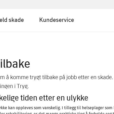
eld skade
Kundeservice
Tilbake
m å komme trygt tilbake på jobb etter en skade.
ingen i Tryg.
elige tiden etter en ulykke
ykke kan oppleves som vanskelig. I tillegg til helseplager som
er rehabilitering, er det mange praktiske ting å forholde seg t