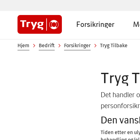
Hopp
til
Sub
hovedinnhold
Forsikringer
M
menu
Company
Navigasjonssti
Hjem
Bedrift
Forsikringer
Tryg Tilbake
Tryg 
Det handler o
personforsikr
Den vansk
Tiden etter en ul
behandling og/ell