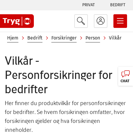
Tabs
Hopp
PRIVAT
BEDRIFT
til
menu
hovedinnhold
Navigasjonssti
Hjem
Bedrift
Forsikringer
Person
Vilkår
Vilkår -
Personforsikringer for
CHAT
bedrifter
Her finner du produktvilkår for personforsikringer
for bedrifter. Se hvem forsikringen omfatter, hvor
forsikringen gjelder og hva forsikringen
inneholder.