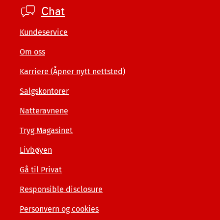
Footer
Chat
company
Kundeservice
Om oss
Karriere (Åpner nytt nettsted)
Salgskontorer
Natteravnene
Tryg Magasinet
Livbøyen
Gå til Privat
Responsible disclosure
Personvern og cookies