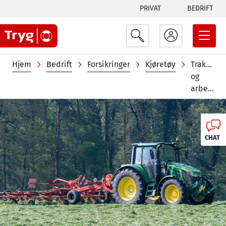
Tabs
Hopp
PRIVAT
BEDRIFT
til
menu
hovedinnhold
Navigasjonssti
Hjem
Bedrift
Forsikringer
Kjøretøy
Traktor
og
arbeidsmaskinforsikring
Image
CHAT