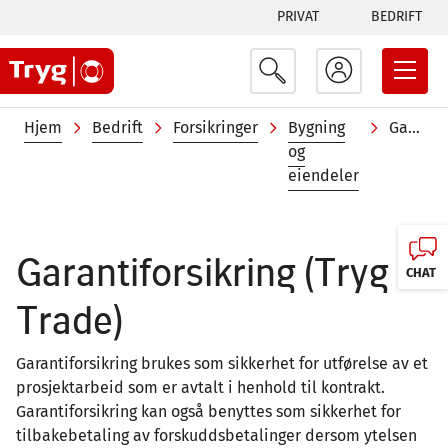
Tabs
Hopp
PRIVAT
BEDRIFT
til
menu
hovedinnhold
Navigasjonssti
Hjem
Bedrift
Forsikringer
Bygning
Garantiforsikring
og
eiendeler
Garantiforsikring (Tryg
CHAT
Trade)
Garantiforsikring brukes som sikkerhet for utførelse av et
prosjektarbeid som er avtalt i henhold til kontrakt.
Garantiforsikring kan også benyttes som sikkerhet for
tilbakebetaling av forskuddsbetalinger dersom ytelsen