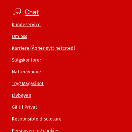
Footer
Chat
company
Kundeservice
Om oss
Karriere (Åpner nytt nettsted)
Salgskontorer
Natteravnene
Tryg Magasinet
Livbøyen
Gå til Privat
Responsible disclosure
Personvern og cookies