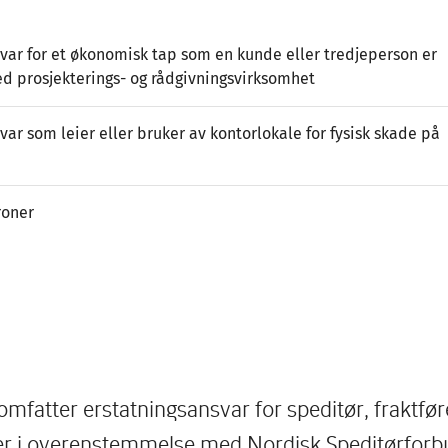
svar for et økonomisk tap som en kunde eller tredjeperson er
ed prosjekterings- og rådgivningsvirksomhet
var som leier eller bruker av kontorlokale for fysisk skade på
roner
omfatter erstatningsansvar for speditør, fraktføre
er i overenstemmelse med Nordisk Speditørfor