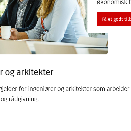
økonomisk ta
Få et godt ti
r og arkitekter
gjelder for ingeniører og arkitekter som arbeide
 og rådgivning.