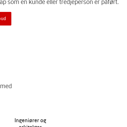
p som en kunde eller tredjeperson er påført.
lbud
r med
Ingeniører og