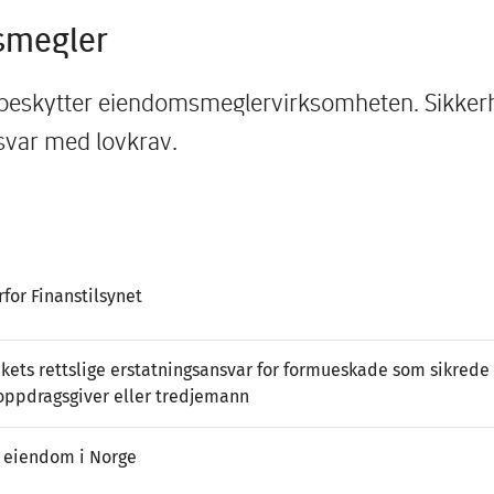
smegler
beskytter eiendomsmeglervirksomheten. Sikkerhe
svar med lovkrav.
rfor Finanstilsynet
ets rettslige erstatningsansvar for formueskade som sikrede
oppdragsgiver eller tredjemann
t eiendom i Norge