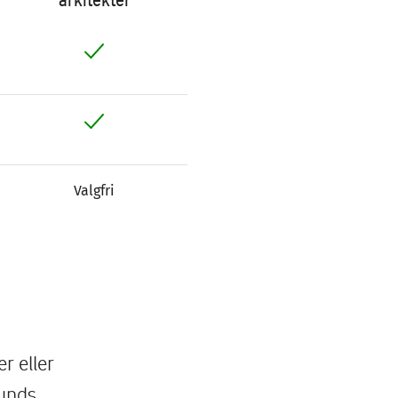
arkitekter
Valgfri
r eller
bunds