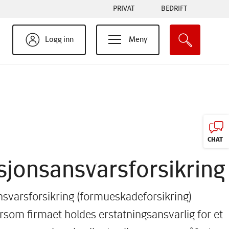
Tabs
PRIVAT
BEDRIFT
menu
Logg inn
Meny
CHAT
sjonsansvarsforsikrin
svarsforsikring (formueskadeforsikring)
rsom firmaet holdes erstatningsansvarlig for et