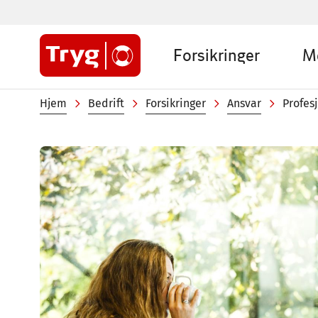
Hopp
til
Sub
hovedinnhold
Forsikringer
M
menu
Company
Navigasjonssti
Hjem
Bedrift
Forsikringer
Ansvar
Profes
Image