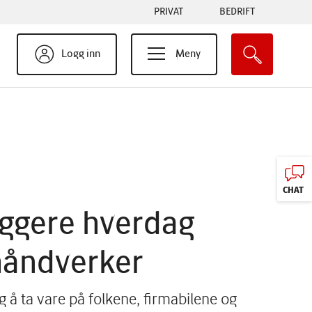
Tabs
PRIVAT
BEDRIFT
menu
Logg inn
Meny
CHAT
yggere hverdag
håndverker
g å ta vare på folkene, firmabilene og