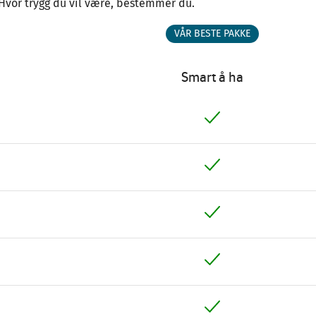
Hvor trygg du vil være, bestemmer du.
VÅR BESTE PAKKE
Smart å ha