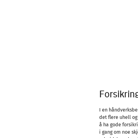
Forsikrin
I en håndverksbedr
det flere uhell o
å ha gode forsikr
i gang om noe skj