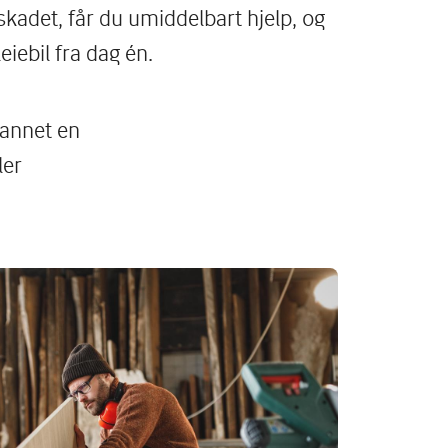
skadet, får du umiddelbart hjelp, og
leiebil fra dag én.
 annet en
ler