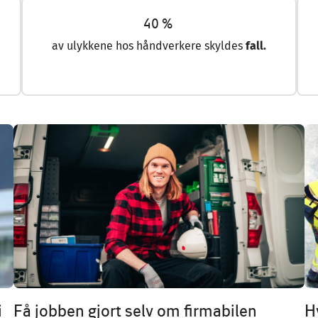
40 %
av ulykkene hos håndverkere skyldes
fall.
Image
Im
i
Få jobben gjort selv om firmabilen
H