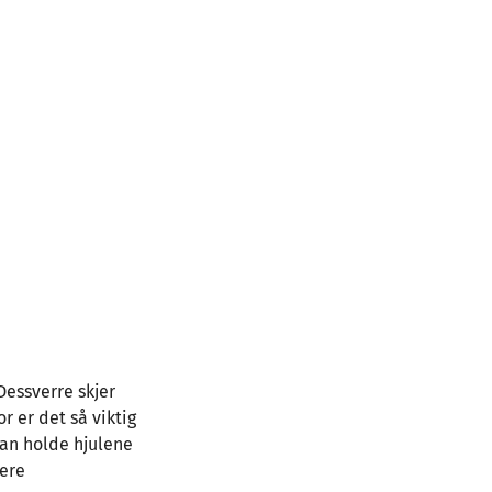
Dessverre skjer
r er det så viktig
kan holde hjulene
gere