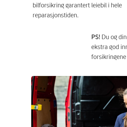
bilforsikring garantert leiebil i hele
reparasjonstiden.
PS!
Du og dine
ekstra god in
forsikringene
Image