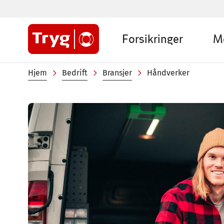
Hopp
til
Sub
hovedinnhold
Forsikringer
M
menu
Company
Navigasjonssti
Hjem
Bedrift
Bransjer
Håndverker
Image