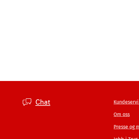
Sider
Footer
Chat
Kundeservi
private
Om oss
Presse og 