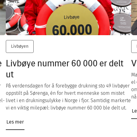
Livbøyen
e
Livbøye nummer 60 000 er delt
V
ut
Ma
el
r
På verdensdagen for å forebygge drukning sto 49 livbøyer
om
oppstilt på Sørenga, én for hvert menneske som mistet
nå
el-
livet i en drukningsulykke i Norge i fjor. Samtidig markerte
vi en viktig milepæl: livbøye nummer 60 000 ble delt ut.
Le
Les mer