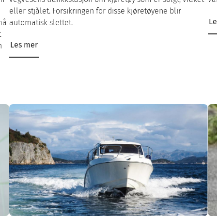
eller stjålet. Forsikringen for disse kjøretøyene blir
Le
må
automatisk slettet.
t
Les mer
n