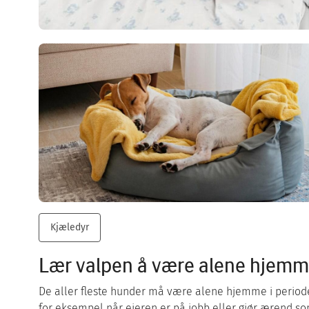
Kjæledyr
Lær valpen å være alene hjem
De aller fleste hunder må være alene hjemme i periode
for eksempel når eieren er på jobb eller gjør ærend s