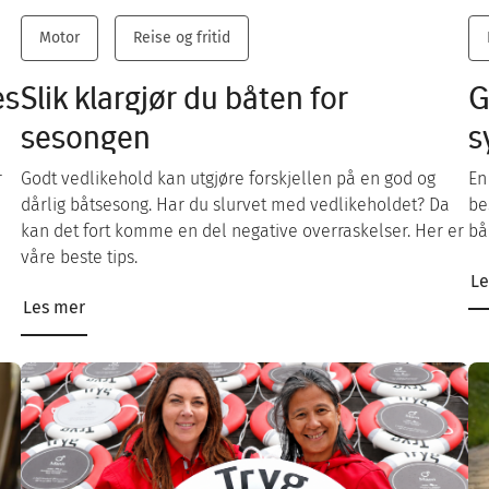
Motor
Reise og fritid
es
Slik klargjør du båten for
G
sesongen
s
r
Godt vedlikehold kan utgjøre forskjellen på en god og
En
dårlig båtsesong. Har du slurvet med vedlikeholdet? Da
be
kan det fort komme en del negative overraskelser. Her er
bå
våre beste tips.
Le
Les mer