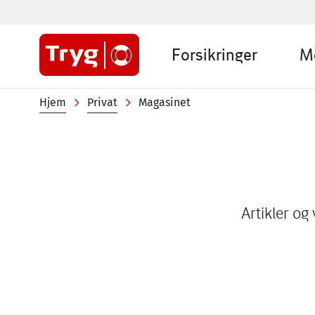
Hopp
til
Sub
hovedinnhold
Forsikringer
M
menu
Private
Navigasjonssti
Hjem
Privat
Magasinet
Artikler og