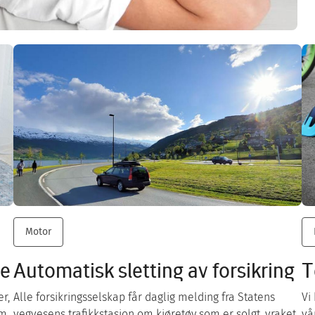
Motor
me
Automatisk sletting av forsikring
T
r,
Alle forsikringsselskap får daglig melding fra Statens
Vi
om
vegvesens trafikkstasjon om kjøretøy som er solgt, vraket
vå