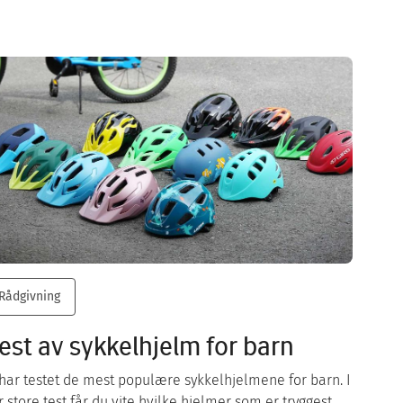
Rådgivning
est av sykkelhjelm for barn
 har testet de mest populære sykkelhjelmene for barn. I
r store test får du vite hvilke hjelmer som er tryggest.