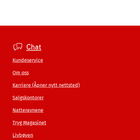
Footer
Chat
company
Kundeservice
Om oss
Karriere (Åpner nytt nettsted)
Salgskontorer
Natteravnene
Tryg Magasinet
Livbøyen