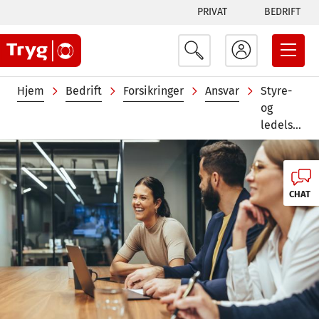
Tabs
Hopp
PRIVAT
BEDRIFT
til
menu
hovedinnhold
Navigasjonssti
Hjem
Bedrift
Forsikringer
Ansvar
Styre-
og
ledelsesansvarsforsikring
Image
CHAT