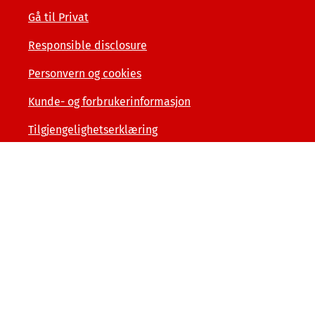
Gå til Privat
Responsible disclosure
Personvern og cookies
Kunde- og forbrukerinformasjon
Tilgjengelighetserklæring
Sammenlign våre priser med andre selskaper på
finansportalen.no
© Tryg Forsikring 2026
Postboks 7070, 5020 Bergen